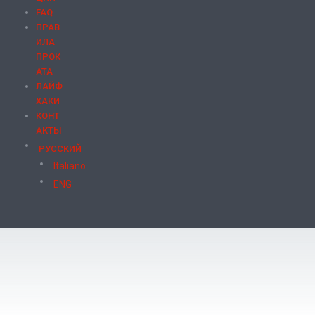
FAQ
ПРАВ
ИЛА
ПРОК
АТА
ЛАЙФ
ХАКИ
КОНТ
АКТЫ
РУССКИЙ
Italiano
ENG