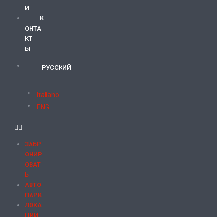
И
К
ОНТА
КТ
Ы
РУССКИЙ
Italiano
ENG
ЗАБР
ОНИР
ОВАТ
Ь
АВТО
ПАРК
ЛОКА
ЦИИ