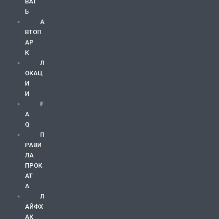
ВАТ
Ь
А
ВТОП
АР
К
Л
ОКАЦ
И
И
F
A
Q
П
РАВИ
ЛА
ПРОК
АТ
А
Л
АЙФХ
АК