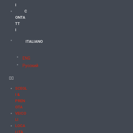
I
C
ONTA
TT
I
ITALIANO
ENG
Русский
SCEGL
I &
PREN
OTA
VEICO
LI
LOCA
LITÀ