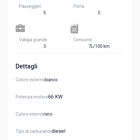
Passeggeri
Porta
5
5
Valigia grande
Consumo
3
7L/100 km
Dettagli
Colore esterno
Bianco
66 KW
Potenza motore
Colore interno
Nero
Diesel
Tipo di carburante