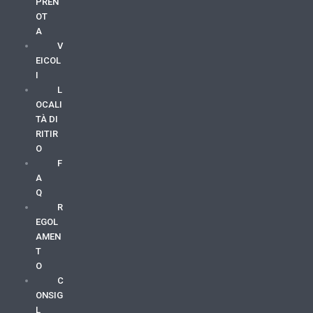
PREN
OT
A
V
EICOL
I
L
OCALI
TÀ DI
RITIR
O
F
A
Q
R
EGOL
AMEN
T
O
C
ONSIG
L